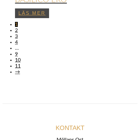
LÄS MER
1
2
3
4
…
9
10
11
→
KONTAKT
Möllans Ost