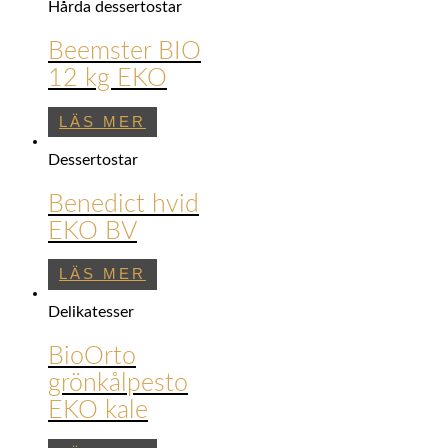
Hårda dessertostar
Beemster BIO
12 kg EKO
LÄS MER
Dessertostar
Benedict hvid
EKO BV
LÄS MER
Delikatesser
BioOrto
grönkålpesto
EKO kale