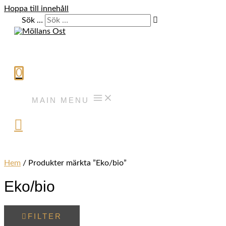
Hoppa till innehåll
Sök …
0
MAIN MENU
Hem
/ Produkter märkta ”Eko/bio”
Eko/bio
FILTER