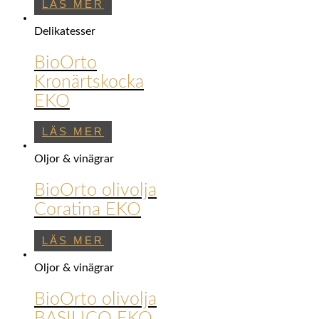
LÄS MER
Delikatesser
BioOrto
Kronärtskocka
EKO
LÄS MER
Oljor & vinägrar
BioOrto olivolja
Coratina EKO
LÄS MER
Oljor & vinägrar
BioOrto olivolja
BASILICO EKO