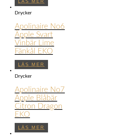
LÄS MER
Drycker
Apolinaire No6
Äpple Svart
Vinbär Lime
Fänkål EKO
LÄS MER
Drycker
Apolinaire No7
Äpple Blåbär
Citron Dragon
EKO
LÄS MER