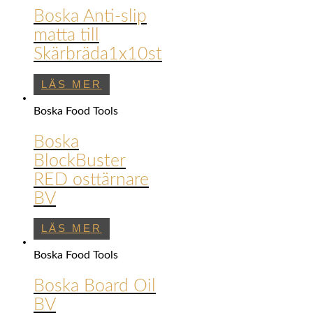
Boska Anti-slip
matta till
Skärbräda1x10st
LÄS MER
Boska Food Tools
Boska
BlockBuster
RED osttärnare
BV
LÄS MER
Boska Food Tools
Boska Board Oil
BV