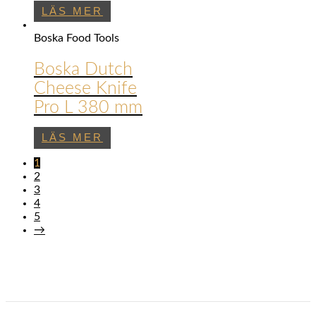
LÄS MER
Boska Food Tools
Boska Dutch
Cheese Knife
Pro L 380 mm
LÄS MER
1
2
3
4
5
→