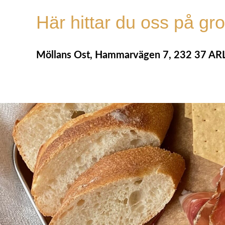
Här hittar du oss på gr
Möllans Ost, Hammarvägen 7, 232 37 AR