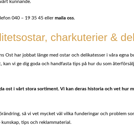
h vårt kunnande.
elefon
040 – 19 35 45
eller
maila oss
.
litetsostar, charkuterier & de
 Ost har jobbat länge med ostar och delikatesser i våra egna b
 kan vi ge dig goda och handfasta tips på hur du som återförsälja
enda ost i vårt stora sortiment. Vi kan deras historia och vet h
örändring, så vi vet mycket väl vilka funderingar och problem so
e kunskap, tips och reklammaterial.