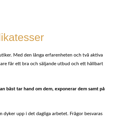
likatesser
utiker. Med den långa erfarenheten och två aktiva
re får ett bra och säljande utbud och ett hållbart
ur man bäst tar hand om dem, exponerar dem samt på
m dyker upp i det dagliga arbetet. Frågor besvaras