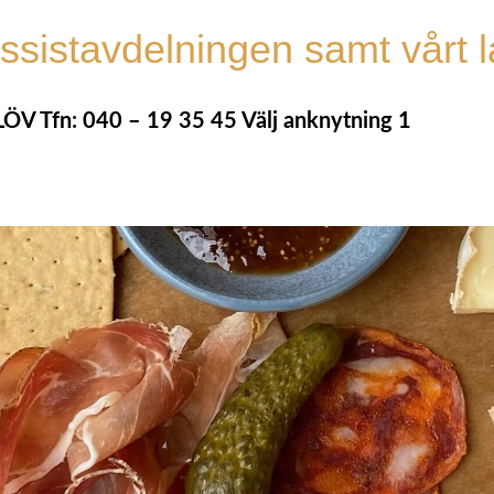
ossistavdelningen samt vårt l
LÖV Tfn:
040 – 19 35 45
Välj anknytning 1