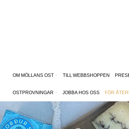
Hoppa
till
innehåll
OM MÖLLANS OST
TILL WEBBSHOPPEN
PRES
OSTPROVNINGAR
JOBBA HOS OSS
FÖR ÅTER