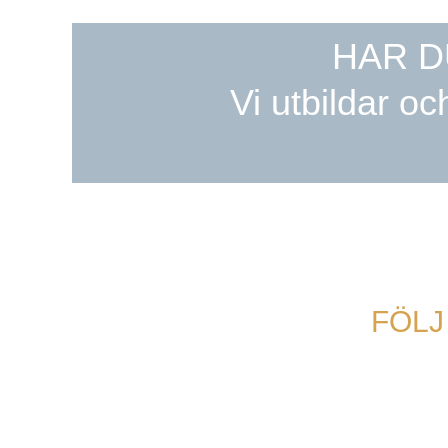
HAR D
Vi utbildar oc
FÖLJ