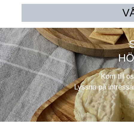
V
HÖ
Kom till os
Lyssna på intressan