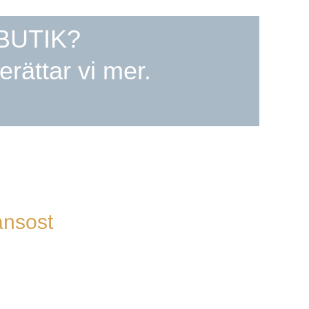
BUTIK?
erättar vi mer.
nsost