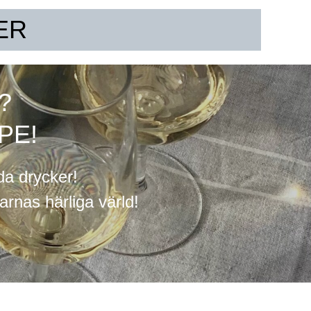
ER
?
PE!
lda drycker!
arnas härliga värld!