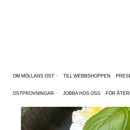
Hoppa
till
innehåll
OM MÖLLANS OST
TILL WEBBSHOPPEN
PRES
OSTPROVNINGAR
JOBBA HOS OSS
FÖR ÅTER