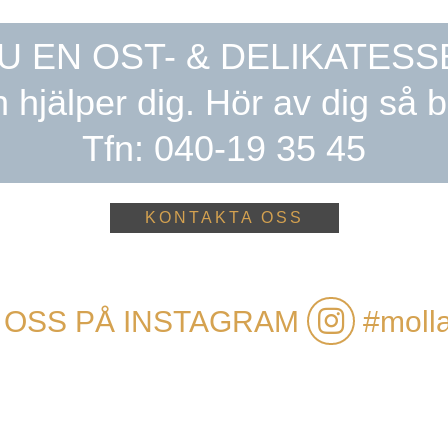
U EN OST- & DELIKATESS
h hjälper dig. Hör av dig så b
Tfn: 040-19 35 45
KONTAKTA OSS
 OSS PÅ INSTAGRAM
#molla