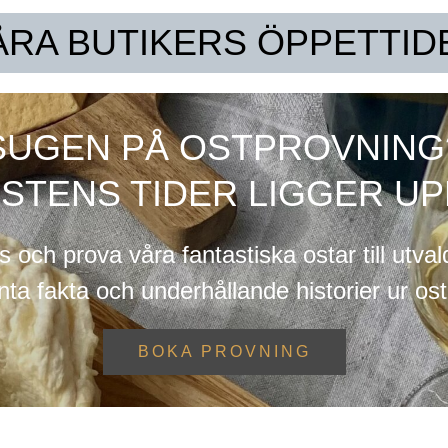
ÅRA BUTIKERS ÖPPETTID
SUGEN PÅ OSTPROVNING
STENS TIDER LIGGER UP
s och prova våra fantastiska ostar till utva
ta fakta och underhållande historier ur ost
BOKA PROVNING