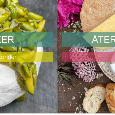
KER
ÅTE
kunder