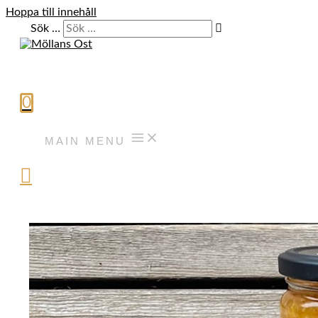
Hoppa till innehåll
Sök …
0
MAIN MENU