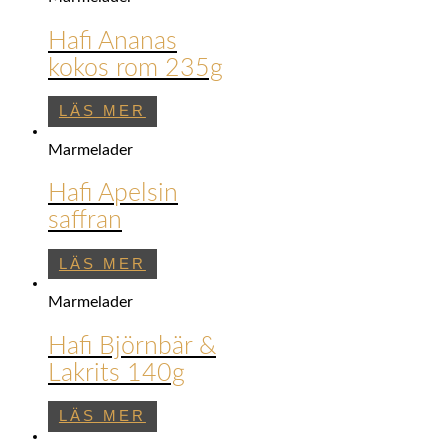
Hafi Ananas
kokos rom 235g
LÄS MER
Marmelader
Hafi Apelsin
saffran
LÄS MER
Marmelader
Hafi Björnbär &
Lakrits 140g
LÄS MER