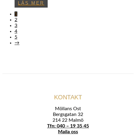
LÄS MER
1
2
3
4
5
→
KONTAKT
Möllans Ost
Bergsgatan 32
214 22 Malmö
Tfn: 040 – 19 35 45
Maila oss