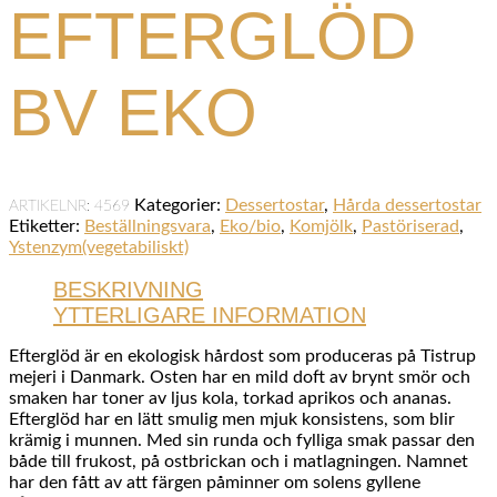
EFTERGLÖD
BV EKO
Kategorier:
Dessertostar
,
Hårda dessertostar
ARTIKELNR:
4569
Etiketter:
Beställningsvara
,
Eko/bio
,
Komjölk
,
Pastöriserad
,
Ystenzym(vegetabiliskt)
BESKRIVNING
YTTERLIGARE INFORMATION
Efterglöd är en ekologisk hårdost som produceras på Tistrup
mejeri i Danmark. Osten har en mild doft av brynt smör och
smaken har toner av ljus kola, torkad aprikos och ananas.
Efterglöd har en lätt smulig men mjuk konsistens, som blir
krämig i munnen. Med sin runda och fylliga smak passar den
både till frukost, på ostbrickan och i matlagningen. Namnet
har den fått av att färgen påminner om solens gyllene