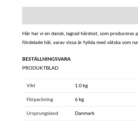
BESKRIVNING
YTTERLIGARE INFOR
Här har vi en dansk, lagrad hårdost, som produceras p
fördelade hål, varav vissa är fyllda med vätska som natu
BESTÄLLNINGSVARA
PRODUKTBLAD
Vikt
1.0 kg
Förpackning
6 kg
Ursprungsland
Danmark