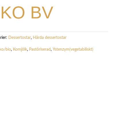
EKO BV
rier:
Dessertostar
,
Hårda dessertostar
ko/bio
,
Komjölk
,
Pastöriserad
,
Ystenzym(vegetabiliskt)