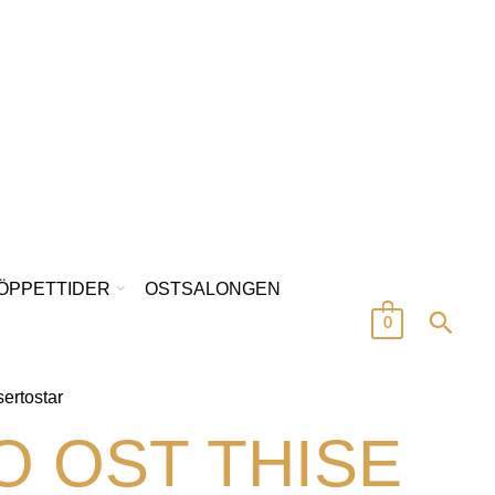
/ÖPPETTIDER
OSTSALONGEN
0
ertostar
O OST THISE