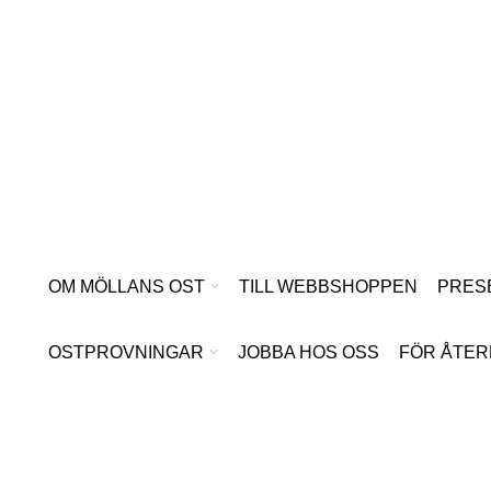
Hoppa
till
innehåll
OM MÖLLANS OST
TILL WEBBSHOPPEN
PRES
OSTPROVNINGAR
JOBBA HOS OSS
FÖR ÅTER