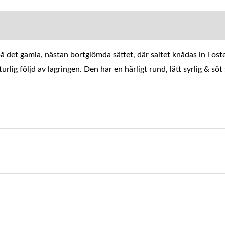
MATION
å det gamla, nästan bortglömda sättet, där saltet knådas in i o
rlig följd av lagringen. Den har en härligt rund, lätt syrlig & söt