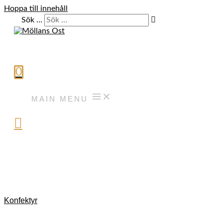
Hoppa till innehåll
Sök …
0
MAIN MENU
Konfektyr