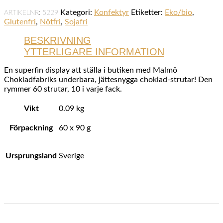
Kategori:
Konfektyr
Etiketter:
Eko/bio
,
ARTIKELNR:
5229
Glutenfri
,
Nötfri
,
Sojafri
BESKRIVNING
YTTERLIGARE INFORMATION
En superfin display att ställa i butiken med Malmö
Chokladfabriks underbara, jättesnygga choklad-strutar! Den
rymmer 60 strutar, 10 i varje fack.
Vikt
0.09 kg
Förpackning
60 x 90 g
Ursprungsland
Sverige