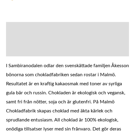
BESKRIVNING
YTTERLIGARE INFORMATION
I Sambiranodalen odlar den svenskättade familjen Åkesson
bönorna som chokladfabriken sedan rostar i Malmö.
Resultatet är en kraftig kakaosmak med toner av syrliga
gula bär och russin. Chokladen är ekologisk och vegansk,
samt fri från nötter, soja och är glutenfri. På Malmö
Chokladfabrik skapas choklad med äkta kärlek och
sprudlande entusiasm. All choklad är 100% ekologisk,
onödiga tillsatser lyser med sin frånvaro. Det gör deras