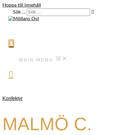
Hoppa till innehåll
Sök …
0
MAIN MENU
Konfektyr
MALMÖ C.