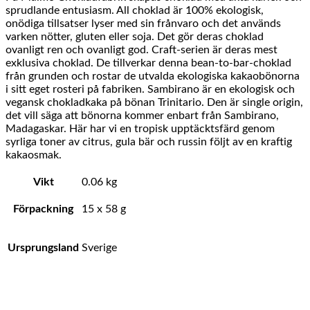
sprudlande entusiasm. All choklad är 100% ekologisk,
onödiga tillsatser lyser med sin frånvaro och det används
varken nötter, gluten eller soja. Det gör deras choklad
ovanligt ren och ovanligt god. Craft-serien är deras mest
exklusiva choklad. De tillverkar denna bean-to-bar-choklad
från grunden och rostar de utvalda ekologiska kakaobönorna
i sitt eget rosteri på fabriken. Sambirano är en ekologisk och
vegansk chokladkaka på bönan Trinitario. Den är single origin,
det vill säga att bönorna kommer enbart från Sambirano,
Madagaskar. Här har vi en tropisk upptäcktsfärd genom
syrliga toner av citrus, gula bär och russin följt av en kraftig
kakaosmak.
Vikt
0.06 kg
Förpackning
15 x 58 g
Ursprungsland
Sverige