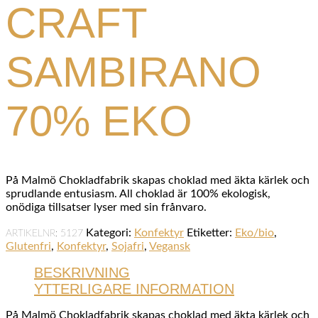
CRAFT
SAMBIRANO
70% EKO
På Malmö Chokladfabrik skapas choklad med äkta kärlek och
sprudlande entusiasm. All choklad är 100% ekologisk,
onödiga tillsatser lyser med sin frånvaro.
Kategori:
Konfektyr
Etiketter:
Eko/bio
,
ARTIKELNR:
5127
Glutenfri
,
Konfektyr
,
Sojafri
,
Vegansk
BESKRIVNING
YTTERLIGARE INFORMATION
På Malmö Chokladfabrik skapas choklad med äkta kärlek och