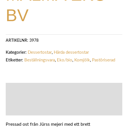
BV
ARTIKELNR:
3978
Kategorier:
Dessertostar
,
Hårda dessertostar
Etiketter:
Beställningsvara
,
Eko/bio
,
Komjölk
,
Pastöriserad
BESKRIVNING
YTTERLIGARE INFORMATION
Pressad ost från Jürss mejeri med ett brett