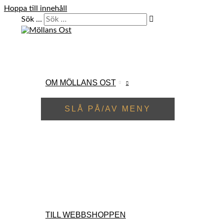
Hoppa till innehåll
Sök …
OM MÖLLANS OST
SLÅ PÅ/AV MENY
TILL WEBBSHOPPEN