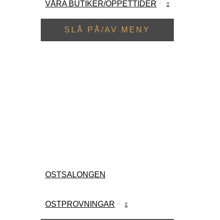
VÅRA BUTIKER/ÖPPETTIDER
SLÅ PÅ/AV MENY
OSTSALONGEN
OSTPROVNINGAR