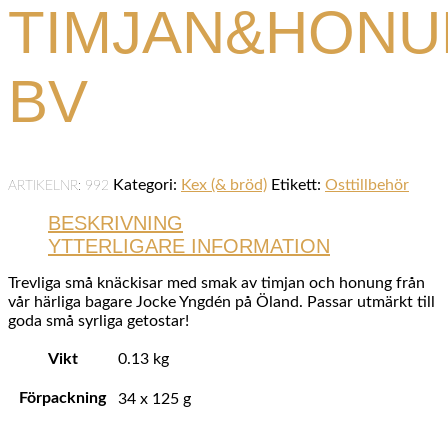
TIMJAN&HON
BV
Kategori:
Kex (& bröd)
Etikett:
Osttillbehör
ARTIKELNR:
992
BESKRIVNING
YTTERLIGARE INFORMATION
Trevliga små knäckisar med smak av timjan och honung från
vår härliga bagare Jocke Yngdén på Öland. Passar utmärkt till
goda små syrliga getostar!
Vikt
0.13 kg
Förpackning
34 x 125 g