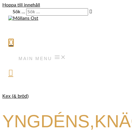
Hoppa till innehåll
Sök …
0
MAIN MENU
Kex (& bröd)
YNGDÉNS,KNÄ