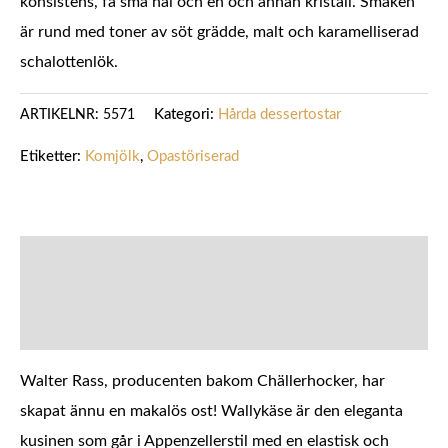
konsistens, få små hål och en och annan kristall. Smaken
är rund med toner av söt grädde, malt och karamelliserad
schalottenlök.
Kategori:
Hårda dessertostar
ARTIKELNR:
5571
Etiketter:
Komjölk
,
Opastöriserad
BESKRIVNING
YTTERLIGARE INFORMATION
Walter Rass, producenten bakom Chällerhocker, har
skapat ännu en makalös ost! Wallykäse är den eleganta
kusinen som går i Appenzellerstil med en elastisk och