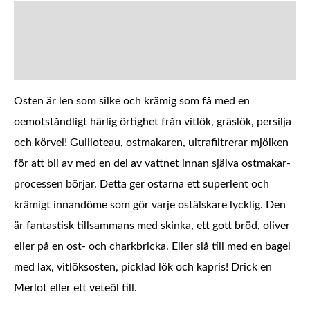
BESKRIVNING
YTTERLIGARE INFORMATION
Osten är len som silke och krämig som få med en
oemotståndligt härlig örtighet från vitlök, gräslök, persilja
och körvel! Guilloteau, ostmakaren, ultrafiltrerar mjölken
för att bli av med en del av vattnet innan själva ostmakar-
processen börjar. Detta ger ostarna ett superlent och
krämigt innandöme som gör varje ostälskare lycklig. Den
är fantastisk tillsammans med skinka, ett gott bröd, oliver
eller på en ost- och charkbricka. Eller slå till med en bagel
med lax, vitlöksosten, picklad lök och kapris! Drick en
Merlot eller ett veteöl till.