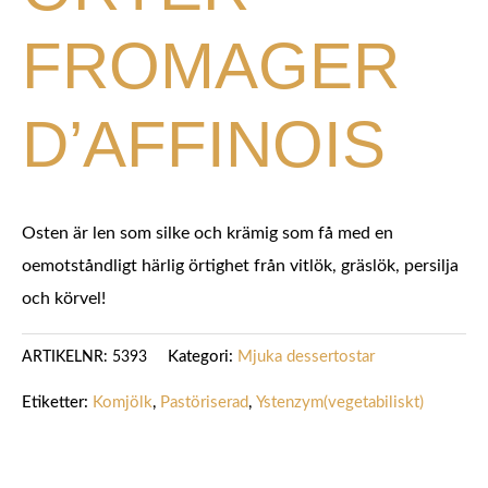
FROMAGER
D’AFFINOIS
Osten är len som silke och krämig som få med en
oemotståndligt härlig örtighet från vitlök, gräslök, persilja
och körvel!
Kategori:
Mjuka dessertostar
ARTIKELNR:
5393
Etiketter:
Komjölk
,
Pastöriserad
,
Ystenzym(vegetabiliskt)