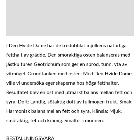
BESKRIVNING
YTTERLIGARE INFORMATION
I Den Hvide Dame har de tredubblat mjölkens naturliga
fetthalt av grädde. Den smöraktiga osten balanseras med
jästkulturen Geotrichum som ger en spröd, tunn, yta av
vitmögel.
Grund
tanken med osten: Med Den Hvide Dame
ville vi undersöka egenskaperna hos höga fetthalter.
Resultatet blev en ost med utmärkt balans mellan fett och
syra.
Doft:
Lantlig, sötaktig doft av fullmogen frukt. Smak:
Harmonisk balans mellan fett och syra. Känsla: Mjuk,
smöraktig, fet och krämig. Smälter i munnen.
BESTÄLLNINGSVARA