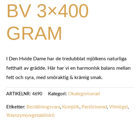
BV 3×400
GRAM
I Den Hvide Dame har de tredubblat mjölkens naturliga
fetthalt av grädde. Här har vi en harmonisk balans mellan
fett och syra, med smöraktig & krämig smak.
Kategori:
Okategoriserad
ARTIKELNR:
4690
Etiketter:
Beställningsvara
,
Komjölk
,
Pastöriserad
,
Vitmögel
,
Ystenzym(vegetabiliskt)