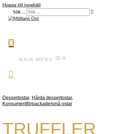
Hoppa till innehåll
Sök …
0
MAIN MENU
Dessertostar
Hårda dessertostar
,
,
Konsumentförpackade/små ostar
TRUFFLER