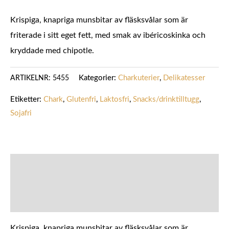
Krispiga, knapriga munsbitar av fläsksvålar som är
friterade i sitt eget fett, med smak av ibéricoskinka och
kryddade med chipotle.
Kategorier:
Charkuterier
,
Delikatesser
ARTIKELNR:
5455
Etiketter:
Chark
,
Glutenfri
,
Laktosfri
,
Snacks/drinktilltugg
,
Sojafri
BESKRIVNING
YTTERLIGARE INFORMATION
Krispiga, knapriga munsbitar av fläsksvålar som är