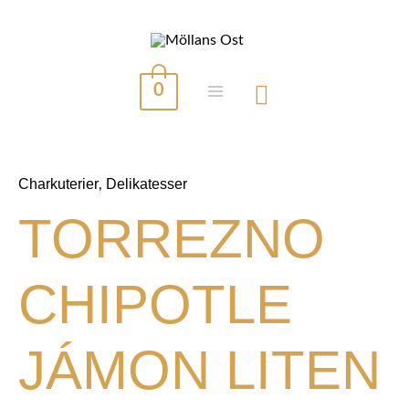
Hoppa
till
innehåll
0
MAIN
MENU
Charkuterier
Delikatesser
,
TORREZNO
CHIPOTLE
JÁMON LITEN