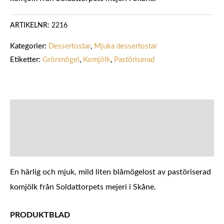
ARTIKELNR:
2216
Kategorier:
Dessertostar
,
Mjuka dessertostar
Etiketter:
Grönmögel
,
Komjölk
,
Pastöriserad
BESKRIVNING
YTTERLIGARE INFORMATION
En härlig och mjuk, mild liten blåmögelost av pastöriserad
komjölk från Soldattorpets mejeri i Skåne.
PRODUKTBLAD