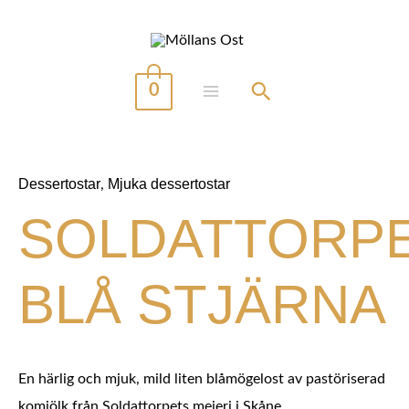
Hoppa
till
innehåll
0
MAIN
MENU
Dessertostar
Mjuka dessertostar
,
SOLDATTORP
BLÅ STJÄRNA
En härlig och mjuk, mild liten blåmögelost av pastöriserad
komjölk från Soldattorpets mejeri i Skåne.