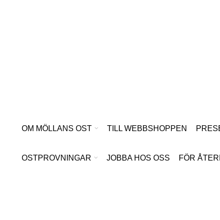
Hoppa
till
innehåll
OM MÖLLANS OST
TILL WEBBSHOPPEN
PRES
OSTPROVNINGAR
JOBBA HOS OSS
FÖR ÅTER