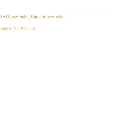
ier:
Dessertostar
,
Hårda dessertostar
omjölk
,
Pastöriserad