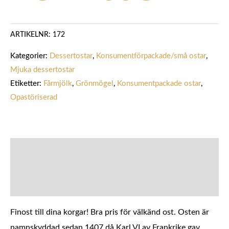
ARTIKELNR:
172
Kategorier:
Dessertostar
,
Konsumentförpackade/små ostar
,
Mjuka dessertostar
Etiketter:
Fårmjölk
,
Grönmögel
,
Konsumentpackade ostar
,
Opastöriserad
BESKRIVNING
YTTERLIGARE INFORMATION
Finost till dina korgar! Bra pris för välkänd ost. Osten är
namnskyddad sedan 1407 då Karl VI av Frankrike gav