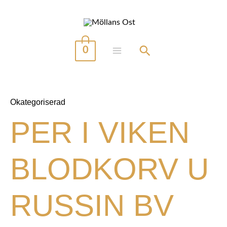
Hoppa
till
innehåll
0
MAIN
MENU
Okategoriserad
PER I VIKEN
BLODKORV U
RUSSIN BV