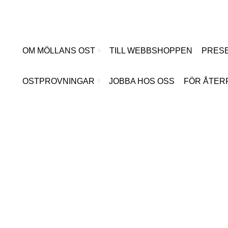
Hoppa
till
innehåll
OM MÖLLANS OST
TILL WEBBSHOPPEN
PRESE
OSTPROVNINGAR
JOBBA HOS OSS
FÖR ÅTER