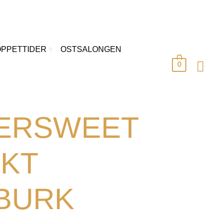
ÖPPETTIDER
OSTSALONGEN
0
ERSWEET
IKT
BURK