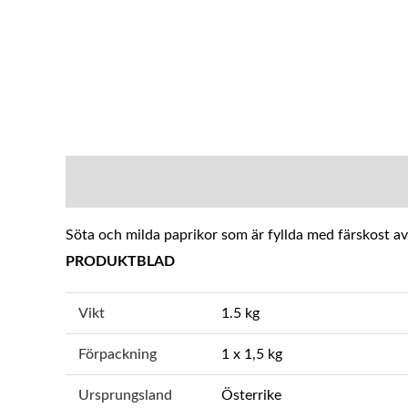
BESKRIVNING
YTTERLIGARE INFOR
Söta och milda paprikor som är fyllda med färskost av 
PRODUKTBLAD
Vikt
1.5 kg
Förpackning
1 x 1,5 kg
Ursprungsland
Österrike