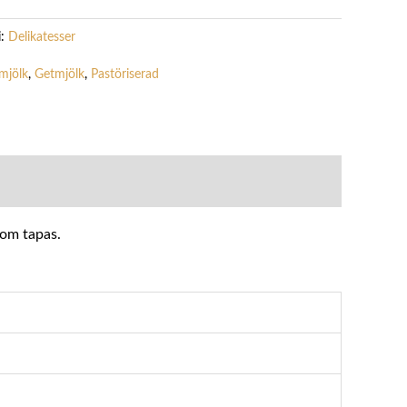
i:
Delikatesser
mjölk
,
Getmjölk
,
Pastöriserad
som tapas.