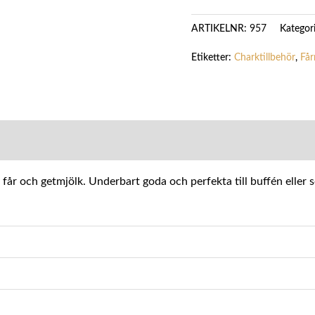
Kategor
ARTIKELNR:
957
Etiketter:
Charktillbehör
,
Får
MATION
får och getmjölk. Underbart goda och perfekta till buffén eller 