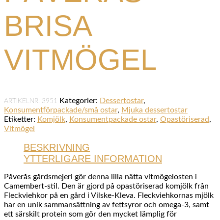
BRISA
VITMÖGEL
Kategorier:
Dessertostar
,
ARTIKELNR:
3951
Konsumentförpackade/små ostar
,
Mjuka dessertostar
Etiketter:
Komjölk
,
Konsumentpackade ostar
,
Opastöriserad
,
Vitmögel
BESKRIVNING
YTTERLIGARE INFORMATION
Påverås gårdsmejeri gör denna lilla nätta vitmögelosten i
Camembert-stil. Den är gjord på opastöriserad komjölk från
Fleckviehkor på en gård i Vilske-Kleva. Fleckviehkornas mjölk
har en unik sammansättning av fettsyror och omega-3, samt
ett särskilt protein som gör den mycket lämplig för