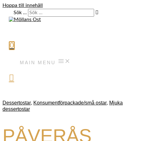
Hoppa till innehåll
Sök …
0
MAIN MENU
Dessertostar
Konsumentförpackade/små ostar
Mjuka
,
,
dessertostar
PÅVERÅS