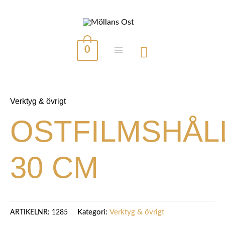
Hoppa
till
innehåll
0
MAIN
MENU
Verktyg & övrigt
OSTFILMSHÅL
30 CM
Kategori:
Verktyg & övrigt
ARTIKELNR:
1285