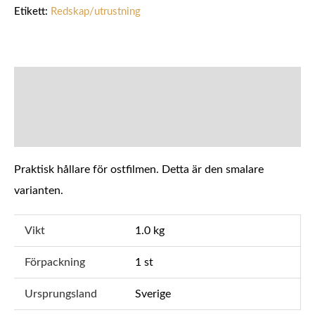
Etikett:
Redskap/utrustning
BESKRIVNING
YTTERLIGARE INFORMATION
Praktisk hållare för ostfilmen. Detta är den smalare
varianten.
Vikt
1.0 kg
Förpackning
1 st
Ursprungsland
Sverige