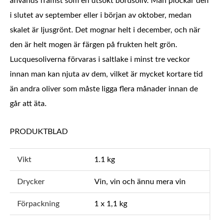
används främst som en utsökt bordsoliv. Man plockar den
i slutet av september eller i början av oktober, medan
skalet är ljusgrönt. Det mognar helt i december, och när
den är helt mogen är färgen på frukten helt grön.
Lucquesoliverna förvaras i saltlake i minst tre veckor
innan man kan njuta av dem, vilket är mycket kortare tid
än andra oliver som måste ligga flera månader innan de
går att äta.
PRODUKTBLAD
Vikt
1.1 kg
Drycker
Vin, vin och ännu mera vin
Förpackning
1 x 1,1 kg