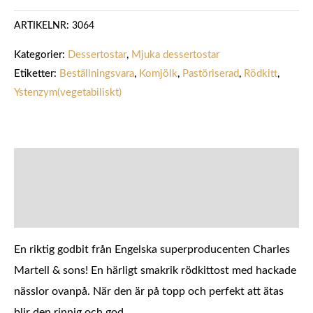
ARTIKELNR:
3064
Kategorier:
Dessertostar
,
Mjuka dessertostar
Etiketter:
Beställningsvara
,
Komjölk
,
Pastöriserad
,
Rödkitt
,
Ystenzym(vegetabiliskt)
BESKRIVNING
YTTERLIGARE INFORMATION
En riktig godbit från Engelska superproducenten Charles
Martell & sons! En härligt smakrik rödkittost med hackade
nässlor ovanpå. När den är på topp och perfekt att ätas
blir den rinnig och god.