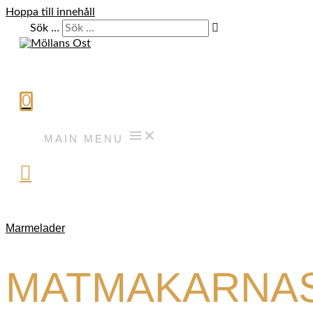
Hoppa till innehåll
Sök …
0
MAIN MENU
Marmelader
MATMAKARNA