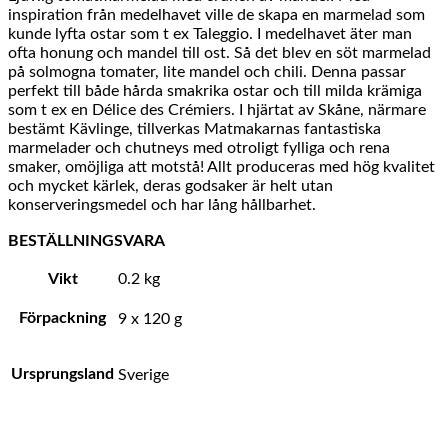
inspiration från medelhavet ville de skapa en marmelad som
kunde lyfta ostar som t ex Taleggio. I medelhavet äter man
ofta honung och mandel till ost. Så det blev en söt marmelad
på solmogna tomater, lite mandel och chili. Denna passar
perfekt till både hårda smakrika ostar och till milda krämiga
som t ex en Délice des Crémiers. I hjärtat av Skåne, närmare
bestämt Kävlinge, tillverkas Matmakarnas fantastiska
marmelader och chutneys med otroligt fylliga och rena
smaker, omöjliga att motstå! Allt produceras med hög kvalitet
och mycket kärlek, deras godsaker är helt utan
konserveringsmedel och har lång hållbarhet.
BESTÄLLNINGSVARA
Vikt
0.2 kg
Förpackning
9 x 120 g
Ursprungsland
Sverige