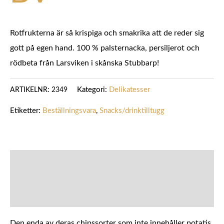
Rotfrukterna är så krispiga och smakrika att de reder sig
gott på egen hand. 100 % palsternacka, persiljerot och
rödbeta från Larsviken i skånska Stubbarp!
Kategori:
Delikatesser
ARTIKELNR:
2349
Etiketter:
Beställningsvara
,
Snacks/drinktilltugg
BESKRIVNING
YTTERLIGARE INFORMATION
Den enda av deras chipssorter som inte innehåller potatis.