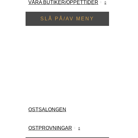
VÅRA BUTIKER/ÖPPETTIDER
SLÅ PÅ/AV MENY
OSTSALONGEN
OSTPROVNINGAR