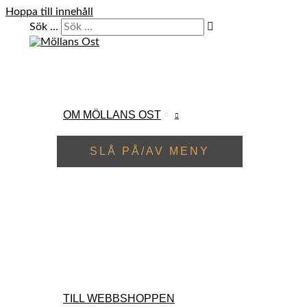
Hoppa till innehåll
Sök …
OM MÖLLANS OST
SLÅ PÅ/AV MENY
TILL WEBBSHOPPEN