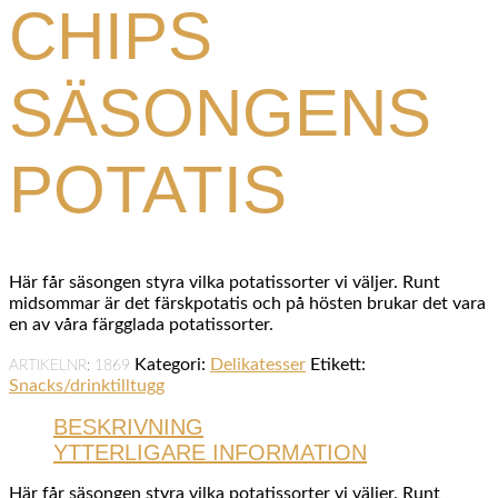
CHIPS
SÄSONGENS
POTATIS
Här får säsongen styra vilka potatissorter vi väljer. Runt
midsommar är det färskpotatis och på hösten brukar det vara
en av våra färgglada potatissorter.
Kategori:
Delikatesser
Etikett:
ARTIKELNR:
1869
Snacks/drinktilltugg
BESKRIVNING
YTTERLIGARE INFORMATION
Här får säsongen styra vilka potatissorter vi väljer. Runt