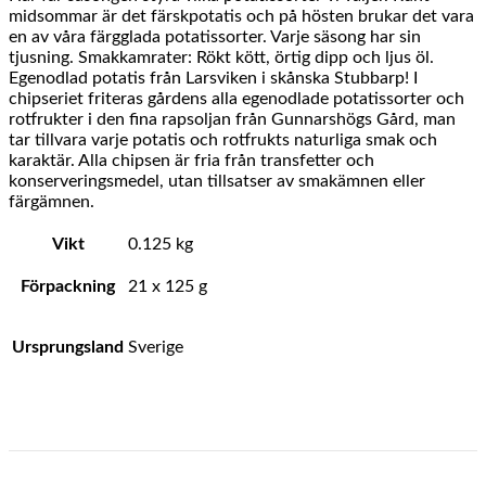
midsommar är det färskpotatis och på hösten brukar det vara
en av våra färgglada potatissorter. Varje säsong har sin
tjusning. Smakkamrater: Rökt kött, örtig dipp och ljus öl.
Egenodlad potatis från Larsviken i skånska Stubbarp! I
chipseriet friteras gårdens alla egenodlade potatissorter och
rotfrukter i den fina rapsoljan från Gunnarshögs Gård, man
tar tillvara varje potatis och rotfrukts naturliga smak och
karaktär. Alla chipsen är fria från transfetter och
konserveringsmedel, utan tillsatser av smakämnen eller
färgämnen.
Vikt
0.125 kg
Förpackning
21 x 125 g
Ursprungsland
Sverige