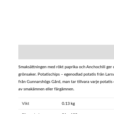
BESKRIVNING
YTTERLIGARE INFOR
Smaksättningen med rökt paprika och Anchochili ger d
grönsaker. Potatischips – egenodlad potatis från Larsvi
från Gunnarshögs Gård, man tar tillvara varje potatis 
av smakämnen eller färgämnen.
Vikt
0.13 kg