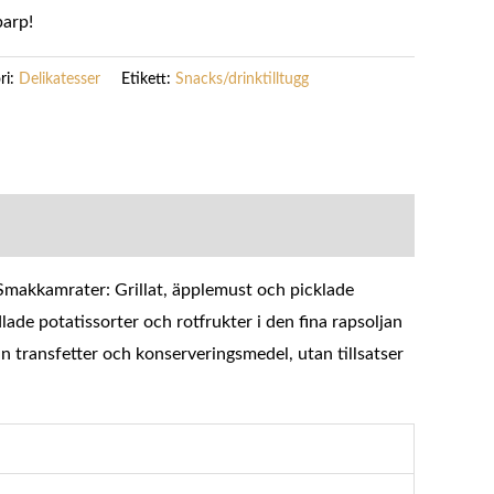
barp!
ri:
Delikatesser
Etikett:
Snacks/drinktilltugg
Smakkamrater: Grillat, äpplemust och picklade
lade potatissorter och rotfrukter i den fina rapsoljan
ån transfetter och konserveringsmedel, utan tillsatser