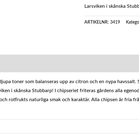
Larsviken i skånska Stub
Katego
ARTIKELNR:
3419
MATION
jupa toner som balanseras upp av citron och en nypa havssalt. 
ken i skånska Stubbarp! I chipseriet friteras gårdens alla egenod
och rotfrukts naturliga smak och karaktär. Alla chipsen är fria fr