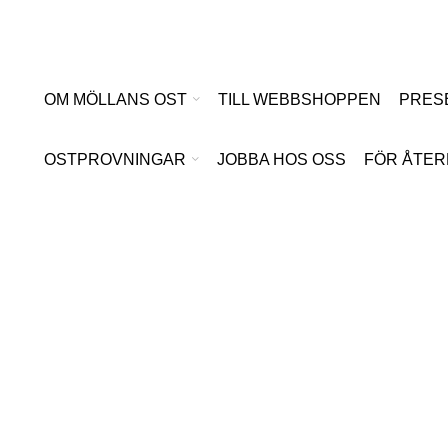
Hoppa
till
innehåll
OM MÖLLANS OST
TILL WEBBSHOPPEN
PRES
OSTPROVNINGAR
JOBBA HOS OSS
FÖR ÅTER