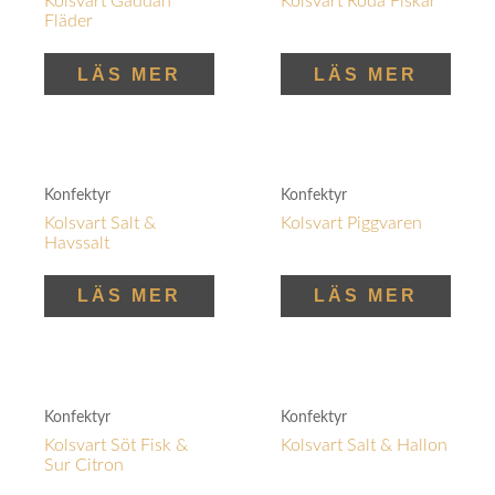
Kolsvart Gäddan
Kolsvart Röda Fiskar
Fläder
LÄS MER
LÄS MER
Konfektyr
Konfektyr
Kolsvart Salt &
Kolsvart Piggvaren
Havssalt
LÄS MER
LÄS MER
Konfektyr
Konfektyr
Kolsvart Söt Fisk &
Kolsvart Salt & Hallon
Sur Citron