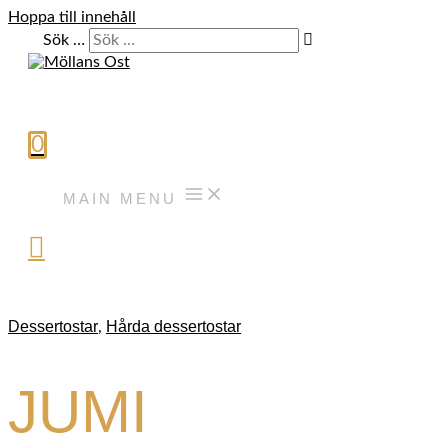
Hoppa till innehåll
Sök …
0
MAIN MENU
Dessertostar
Hårda dessertostar
,
JUMI