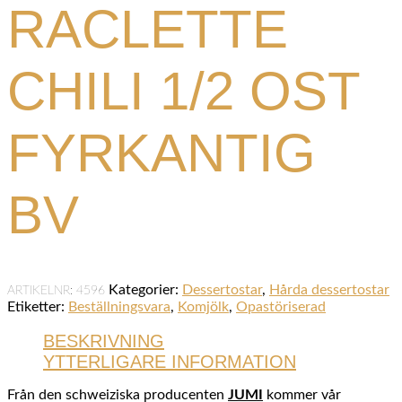
RACLETTE
CHILI 1/2 OST
FYRKANTIG
BV
Kategorier:
Dessertostar
,
Hårda dessertostar
ARTIKELNR:
4596
Etiketter:
Beställningsvara
,
Komjölk
,
Opastöriserad
BESKRIVNING
YTTERLIGARE INFORMATION
Från den schweiziska producenten
JUMI
kommer vår