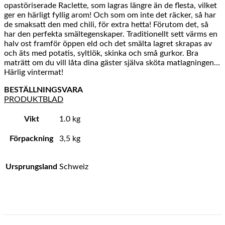
opastöriserade Raclette, som lagras längre än de flesta, vilket
ger en härligt fyllig arom! Och som om inte det räcker, så har
de smaksatt den med chili, för extra hetta! Förutom det, så
har den perfekta smältegenskaper. Traditionellt sett värms en
halv ost framför öppen eld och det smälta lagret skrapas av
och äts med potatis, syltlök, skinka och små gurkor. Bra
maträtt om du vill låta dina gäster själva sköta matlagningen…
Härlig vintermat!
BESTÄLLNINGSVARA
PRODUKTBLAD
Vikt
1.0 kg
Förpackning
3,5 kg
Ursprungsland
Schweiz