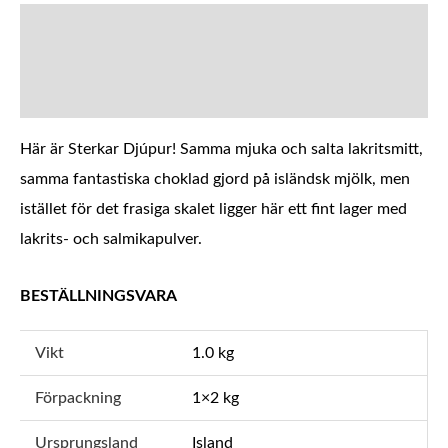
BESKRIVNING
YTTERLIGARE INFORMATION
Här är Sterkar Djúpur! Samma mjuka och salta lakritsmitt,
samma fantastiska choklad gjord på isländsk mjölk, men
istället för det frasiga skalet ligger här ett fint lager med
lakrits- och salmikapulver.
BESTÄLLNINGSVARA
Vikt
1.0 kg
Förpackning
1×2 kg
Ursprungsland
Island