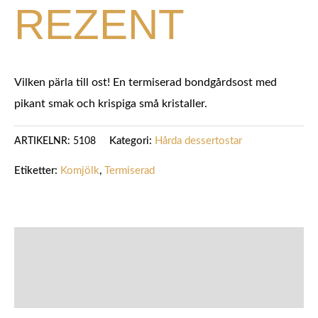
REZENT
Vilken pärla till ost! En termiserad bondgårdsost med
pikant smak och krispiga små kristaller.
Kategori:
Hårda dessertostar
ARTIKELNR:
5108
Etiketter:
Komjölk
,
Termiserad
BESKRIVNING
YTTERLIGARE INFORMATION