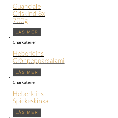
Guanciale
Griskind 8x
700g
LÄS MER
Charkuterier
Heberleins
Grönpepparsalami
LÄS MER
Charkuterier
Heberleins
Spickeskinka
LÄS MER