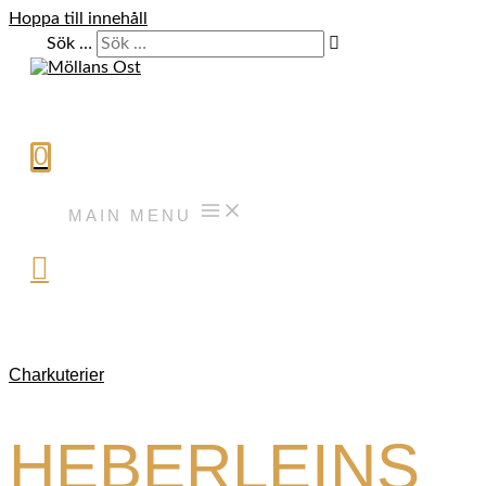
Hoppa till innehåll
Sök …
0
MAIN MENU
Charkuterier
HEBERLEINS