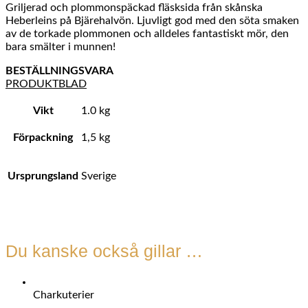
Griljerad och plommonspäckad fläsksida från skånska
Heberleins på Bjärehalvön. Ljuvligt god med den söta smaken
av de torkade plommonen och alldeles fantastiskt mör, den
bara smälter i munnen!
BESTÄLLNINGSVARA
PRODUKTBLAD
Vikt
1.0 kg
Förpackning
1,5 kg
Ursprungsland
Sverige
Du kanske också gillar …
Charkuterier