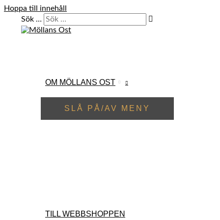
Hoppa till innehåll
Sök …
OM MÖLLANS OST
SLÅ PÅ/AV MENY
TILL WEBBSHOPPEN