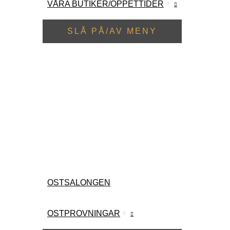
VÅRA BUTIKER/ÖPPETTIDER
SLÅ PÅ/AV MENY
OSTSALONGEN
OSTPROVNINGAR