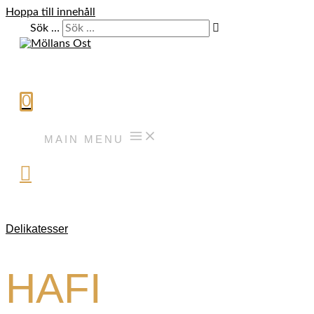
Hoppa till innehåll
Sök …
0
MAIN MENU
Delikatesser
HAFI