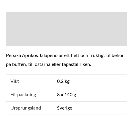
BESKRIVNING
YTTERLIGARE INFORMATION
Persika Aprikos Jalapeño är ett hett och fruktigt tillbehör
på buffén, till ostarna eller tapastallriken.
Vikt
0.2 kg
Förpackning
8 x 140 g
Ursprungsland
Sverige