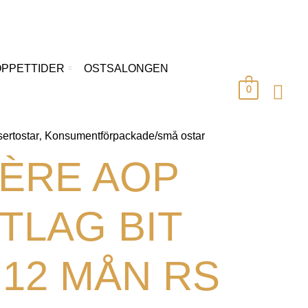
ÖPPETTIDER
OSTSALONGEN
0
ertostar
Konsumentförpackade/små ostar
,
ÈRE AOP
TLAG BIT
 12 MÅN RS