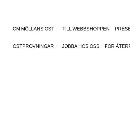
Hoppa
till
innehåll
OM MÖLLANS OST
TILL WEBBSHOPPEN
PRESE
OSTPROVNINGAR
JOBBA HOS OSS
FÖR ÅTER