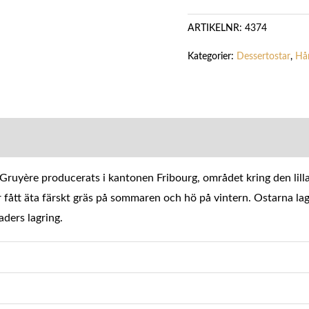
ARTIKELNR:
4374
Kategorier:
Dessertostar
,
Hår
MATION
 Gruyère producerats i kantonen Fribourg, området kring den lil
fått äta färskt gräs på sommaren och hö på vintern. Ostarna lag
aders lagring.