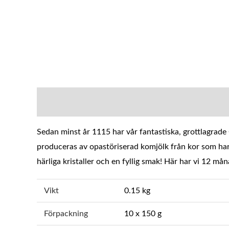
BESKRIVNING
YTTERLIGARE INFOR
Sedan minst år 1115 har vår fantastiska, grottlagrade
produceras av opastöriserad komjölk från kor som har 
härliga kristaller och en fyllig smak! Här har vi 12 mån
Vikt
0.15 kg
Förpackning
10 x 150 g