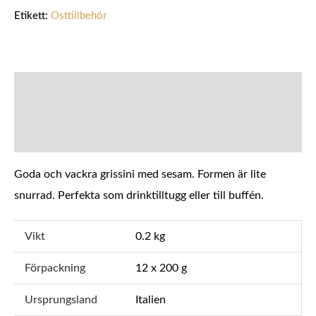
Etikett:
Osttillbehör
BESKRIVNING
YTTERLIGARE INFORMATION
Goda och vackra grissini med sesam. Formen är lite
snurrad. Perfekta som drinktilltugg eller till buffén.
Vikt
0.2 kg
Förpackning
12 x 200 g
Ursprungsland
Italien