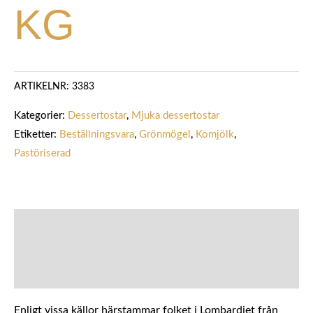
KG
ARTIKELNR:
3383
Kategorier:
Dessertostar
,
Mjuka dessertostar
Etiketter:
Beställningsvara
,
Grönmögel
,
Komjölk
,
Pastöriserad
BESKRIVNING
YTTERLIGARE INFORMATION
Enligt vissa källor härstammar folket i Lombardiet från