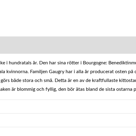
MATION
ke i hundratals år. Den har sina rötter i Bourgogne: Benediktinmu
ala kvinnorna. Familjen Gaugry har i alla år producerat osten på
görs både stora och små. Detta är en av de kraftfullaste kittost
ken är blommig och fyllig, den bör ätas bland de sista ostarna p