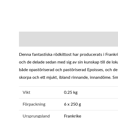
BESKRIVNING
YTTERLIGARE INFOR
Denna fantastiska rödkittost har producerats i Frankri
och de delade sedan med sig av sin kunskap till de lok
både opastöriserad och pastöriserad Epoisses, och de 
skorpa och ett mjukt, ibland rinnande, innandöme. Sma
Vikt
0.25 kg
Förpackning
6 x 250 g
Ursprungsland
Frankrike