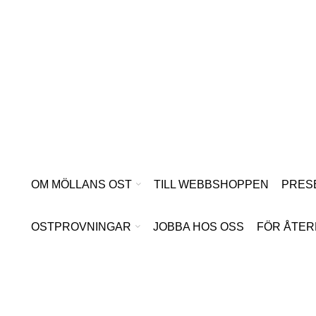
Hoppa
till
innehåll
OM MÖLLANS OST
TILL WEBBSHOPPEN
PRES
OSTPROVNINGAR
JOBBA HOS OSS
FÖR ÅTER