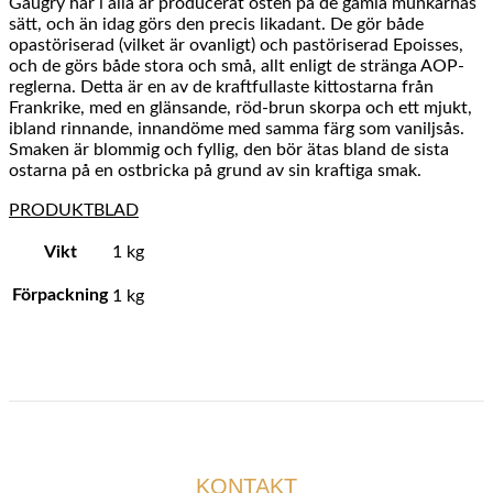
Gaugry har i alla år producerat osten på de gamla munkarnas
sätt, och än idag görs den precis likadant. De gör både
opastöriserad (vilket är ovanligt) och pastöriserad Epoisses,
och de görs både stora och små, allt enligt de stränga AOP-
reglerna. Detta är en av de kraftfullaste kittostarna från
Frankrike, med en glänsande, röd-brun skorpa och ett mjukt,
ibland rinnande, innandöme med samma färg som vaniljsås.
Smaken är blommig och fyllig, den bör ätas bland de sista
ostarna på en ostbricka på grund av sin kraftiga smak.
PRODUKTBLAD
Vikt
1 kg
Förpackning
1 kg
KONTAKT