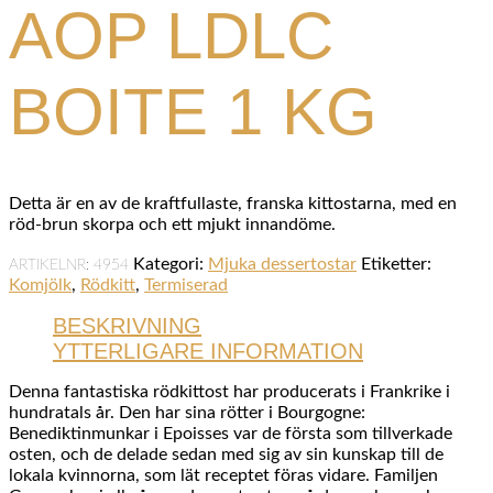
AOP LDLC
BOITE 1 KG
Detta är en av de kraftfullaste, franska kittostarna, med en
röd-brun skorpa och ett mjukt innandöme.
Kategori:
Mjuka dessertostar
Etiketter:
ARTIKELNR:
4954
Komjölk
,
Rödkitt
,
Termiserad
BESKRIVNING
YTTERLIGARE INFORMATION
Denna fantastiska rödkittost har producerats i Frankrike i
hundratals år. Den har sina rötter i Bourgogne:
Benediktinmunkar i Epoisses var de första som tillverkade
osten, och de delade sedan med sig av sin kunskap till de
lokala kvinnorna, som lät receptet föras vidare. Familjen