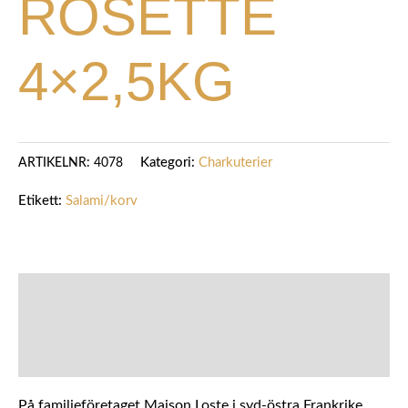
ROSETTE
4×2,5KG
Kategori:
Charkuterier
ARTIKELNR:
4078
Etikett:
Salami/korv
BESKRIVNING
YTTERLIGARE INFORMATION
På familjeföretaget Maison Loste i syd-östra Frankrike