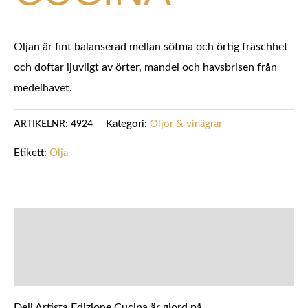
Oljan är fint balanserad mellan sötma och örtig fräschhet
och doftar ljuvligt av örter, mandel och havsbrisen från
medelhavet.
Kategori:
Oljor & vinägrar
ARTIKELNR:
4924
Etikett:
Olja
BESKRIVNING
YTTERLIGARE INFORMATION
Dell Artista Edizione Cucina är gjord på