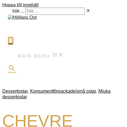
Hoppa till innehåll
Sök …
0
MAIN MENU
Dessertostar
Konsumentförpackade/små ostar
Mjuka
,
,
dessertostar
CHEVRE