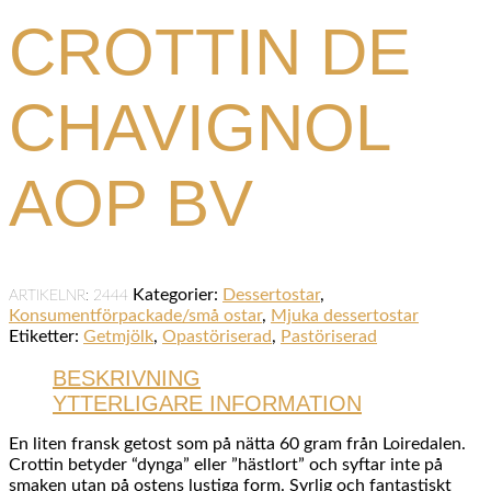
CROTTIN DE
CHAVIGNOL
AOP BV
Kategorier:
Dessertostar
,
ARTIKELNR:
2444
Konsumentförpackade/små ostar
,
Mjuka dessertostar
Etiketter:
Getmjölk
,
Opastöriserad
,
Pastöriserad
BESKRIVNING
YTTERLIGARE INFORMATION
En liten fransk getost som på nätta 60 gram från Loiredalen.
Crottin betyder “dynga” eller ”hästlort” och syftar inte på
smaken utan på ostens lustiga form. Syrlig och fantastiskt