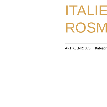
ITALI
ROSM
Kategor
ARTIKELNR:
398