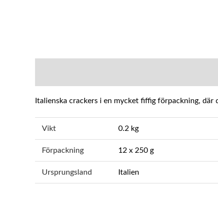
BESKRIVNING
YTTERLIGARE INFOR
Italienska crackers i en mycket fiffig förpackning, där
Vikt
0.2 kg
Förpackning
12 x 250 g
Ursprungsland
Italien