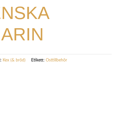
ENSKA
ARIN
i:
Kex (& bröd)
Etikett:
Osttillbehör