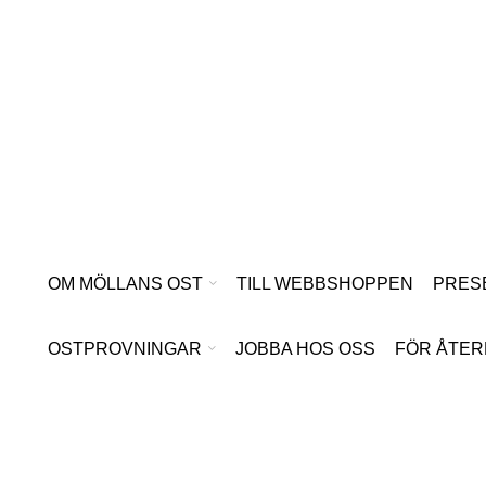
Hoppa
till
innehåll
OM MÖLLANS OST
TILL WEBBSHOPPEN
PRES
OSTPROVNINGAR
JOBBA HOS OSS
FÖR ÅTER