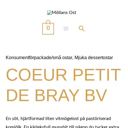
Hoppa
till
innehåll
0
MAIN
MENU
Konsumentförpackade/små ostar
Mjuka dessertostar
,
COEUR PETIT
DE BRAY BV
En söt, hjärtformad liten vitmögelost på pastöriserad
komjölk. En kärleksfull munsbit till någon du tycker extra