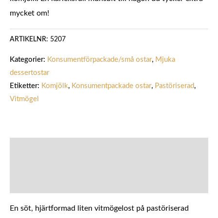
mycket om!
ARTIKELNR:
5207
Kategorier:
Konsumentförpackade/små ostar
,
Mjuka
dessertostar
Etiketter:
Komjölk
,
Konsumentpackade ostar
,
Pastöriserad
,
Vitmögel
BESKRIVNING
YTTERLIGARE INFORMATION
En söt, hjärtformad liten vitmögelost på pastöriserad